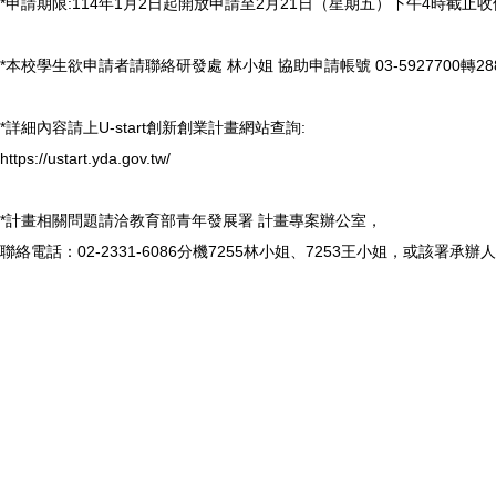
*申請期限:114年1月2日起開放申請至2月21日（星期五）下午4時截止收
*本校學生欲申請者請聯絡研發處 林小姐 協助申請帳號 03-5927700轉28
*詳細內容請上U-start創新創業計畫網站查詢:
https://ustart.yda.gov.tw/
*計畫相關問題請洽教育部青年發展署 計畫專案辦公室，
聯絡電話：02-2331-6086分機7255林小姐、7253王小姐，或該署承辦人 黃小