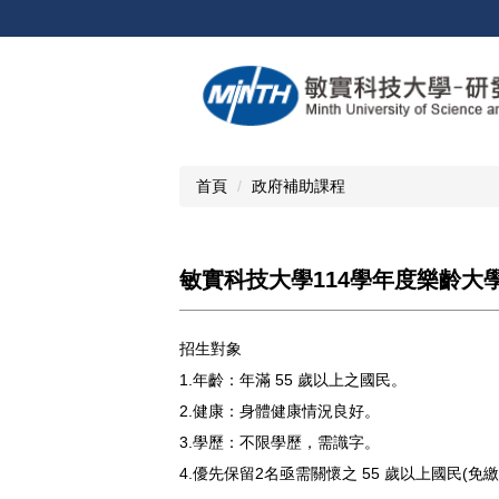
跳
到
主
要
內
容
區
首頁
政府補助課程
敏實科技大學114學年度樂齡大
招生對象
1.年齡：年滿 55 歲以上之國民。
2.健康：身體健康情況良好。
3.學歷：不限學歷，需識字。
4.優先保留2名亟需關懷之 55 歲以上國民(免