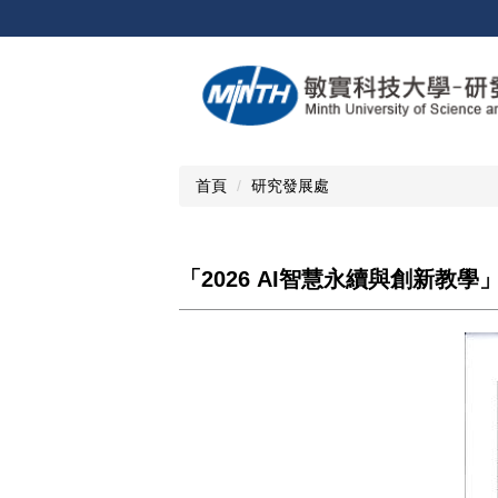
跳
到
主
要
內
容
區
首頁
研究發展處
「2026 AI智慧永續與創新教