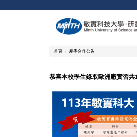
跳
到
主
要
內
容
區
首頁
產學合作公告
恭喜本校學生錄取歐洲廠實習共1